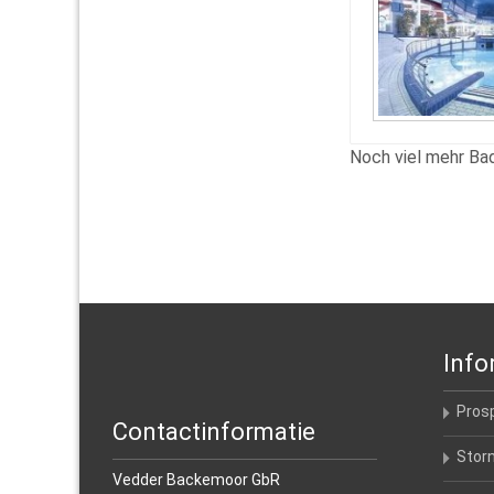
Noch viel mehr Ba
Info
Pros
Contactinformatie
Stor
Vedder Backemoor GbR