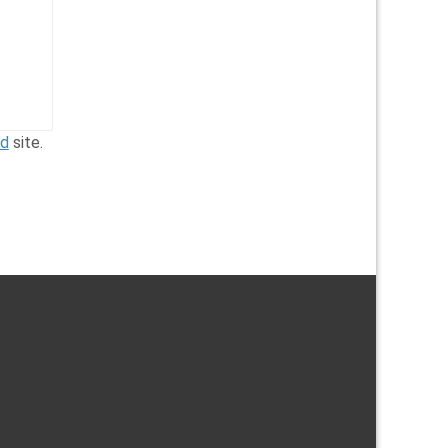
nd
site.