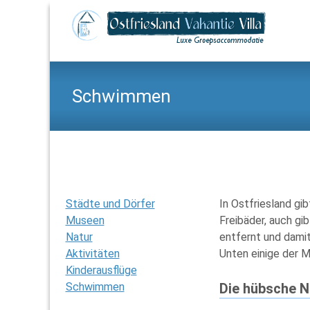
Sk
to
co
Schwimmen
Städte und Dörfer
In Ostfriesland gi
Museen
Freibäder, auch gi
Natur
entfernt und damit
Aktivitäten
Unten einige der M
Kinderausflüge
Schwimmen
Die hübsche 