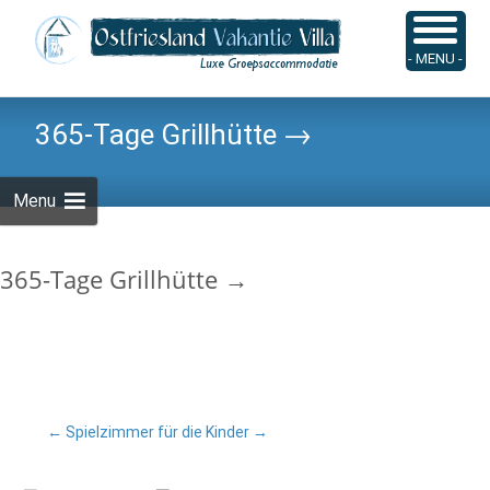
Skip
to
Suchen
- MENU -
content
nach:
365-Tage Grillhütte →
Menu
365-Tage Grillhütte →
Post
←
Spielzimmer für die Kinder →