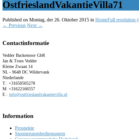
OstfrieslandVakantieVilla71
Published on
Montag, der 26. Oktober 2015
in
Home
Full resolution 
←
Previous
Next
→
Contactinformatie
Vedder Backemoor GbR
Jan & Trees Vedder
Kleine Zwaan 14
NL - 9648 DC Wildervank
Niederlande
T.: +31650505278
M: +31622166557
E.:
info@ostfrieslandvakantievilla.nl
Information
Prospekte
Stornierungsbedingungen