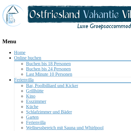
Menu
Skip
Home
to
Online buchen
content
Buchen bis 18 Personen
Buchen bis 24 Personen
Last Minute 10 Personen
Ferienvilla
Bar, Poolbilliard und Kicker
Grillhütte
Kino
Esszimmer
Küche
Schlafzimmer und Bäder
Garten
Ferienvilla
Wellnessbereich mit Sauna und Whirlpool