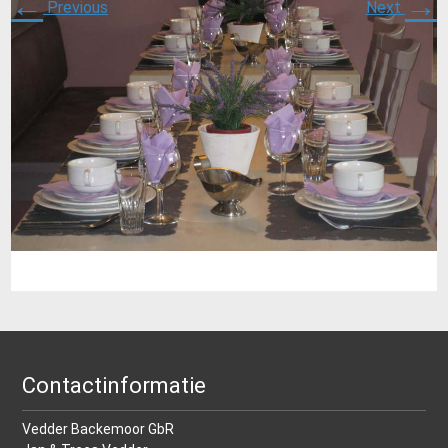
←
→
Previous
Next
Contactinformatie
Vedder Backemoor GbR