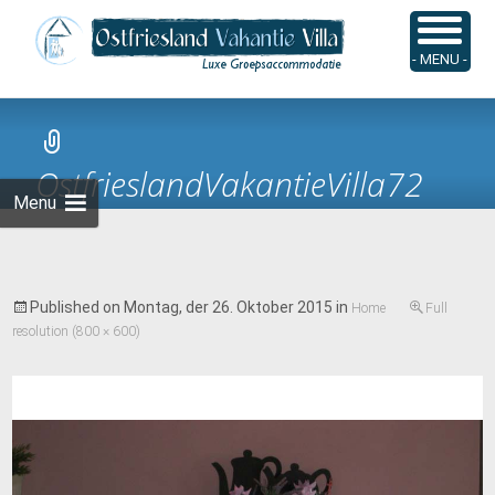
Skip
to
Suchen
- MENU -
content
nach:
OstfrieslandVakantieVilla72
Menu
Published on
Montag, der 26. Oktober 2015
in
Home
Full
resolution (800 × 600)